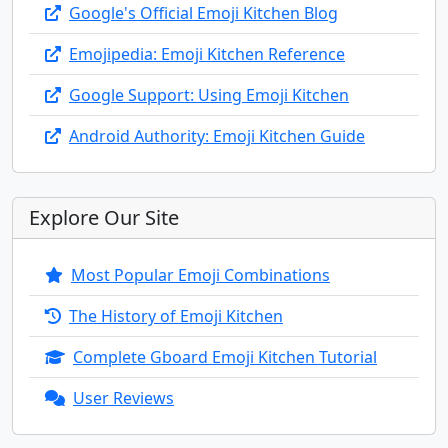
Google's Official Emoji Kitchen Blog
Emojipedia: Emoji Kitchen Reference
🤵‍♂️
🤵‍♀️
👰
👰‍♂️
👰‍♀️
🤰
Google Support: Using Emoji Kitchen
🤱
👩‍🍼
👨‍🍼
🧑‍🍼
👼
🎅
Android Authority: Emoji Kitchen Guide
🤶
🧑‍🎄
🦸
🦸‍♂️
🦸‍♀️
🦹
Explore Our Site
🦹‍♂️
🦹‍♀️
🧙
🧙‍♂️
🧙‍♀️
🧚
Most Popular Emoji Combinations
The History of Emoji Kitchen
🧚‍♂️
🧚‍♀️
🧛
🧛‍♂️
🧛‍♀️
🧜
Complete Gboard Emoji Kitchen Tutorial
🧜‍♂️
🧜‍♀️
🧝
🧝‍♂️
🧝‍♀️
🧞
User Reviews