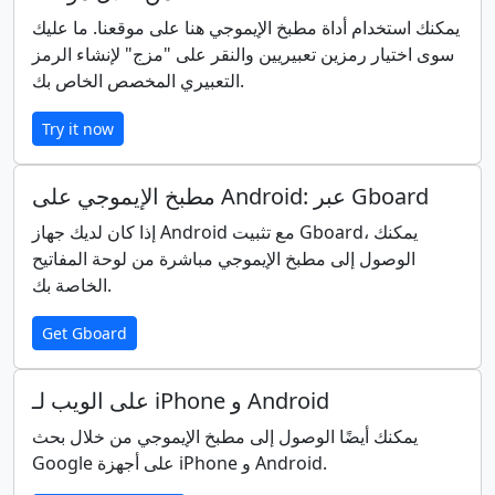
🤟
🤘
🤙
👈
👉
👆
يمكنك استخدام أداة مطبخ الإيموجي هنا على موقعنا. ما عليك
سوى اختيار رمزين تعبيريين والنقر على "مزج" لإنشاء الرمز
🖕
👇
☝️
👍
👎
✊
التعبيري المخصص الخاص بك.
Try it now
👊
🤛
🤜
👏
🙌
👐
مطبخ الإيموجي على Android: عبر Gboard
🤲
🤝
🙏
✍️
💅
🤳
إذا كان لديك جهاز Android مع تثبيت Gboard، يمكنك
الوصول إلى مطبخ الإيموجي مباشرة من لوحة المفاتيح
الخاصة بك.
💪
🦾
🦿
🦵
🦶
👂
Get Gboard
🦻
👃
🧠
🫀
🫁
🦷
على الويب لـ iPhone و Android
يمكنك أيضًا الوصول إلى مطبخ الإيموجي من خلال بحث
🦴
👀
👁️
👅
👄
💋
Google على أجهزة iPhone و Android.