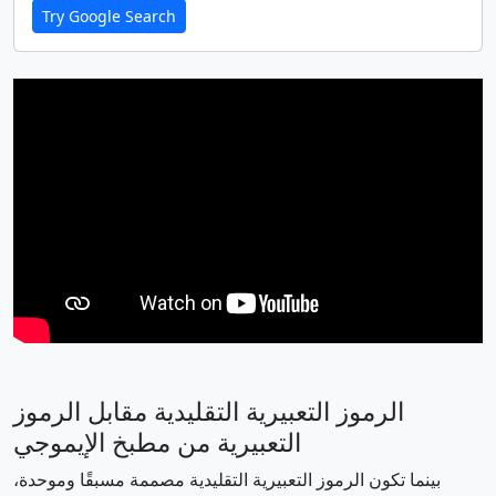
Try Google Search
🩸
👶
🧒
👦
👧
🧑
👱
👨
🧔
👨‍🦰
👨‍🦱
👨‍🦳
👨‍🦲
👩
👩‍🦰
🧑‍🦰
👩‍🦱
🧑‍🦱
👩‍🦳
🧑‍🦳
👩‍🦲
🧑‍🦲
👱‍♀️
👱‍♂️
🧓
👴
👵
🙍
🙍‍♂️
🙍‍♀️
🙎
🙎‍♂️
🙎‍♀️
🙅
🙅‍♂️
🙅‍♀️
الرموز التعبيرية التقليدية مقابل الرموز
التعبيرية من مطبخ الإيموجي
🙆
🙆‍♂️
🙆‍♀️
💁
💁‍♂️
💁‍♀️
بينما تكون الرموز التعبيرية التقليدية مصممة مسبقًا وموحدة،