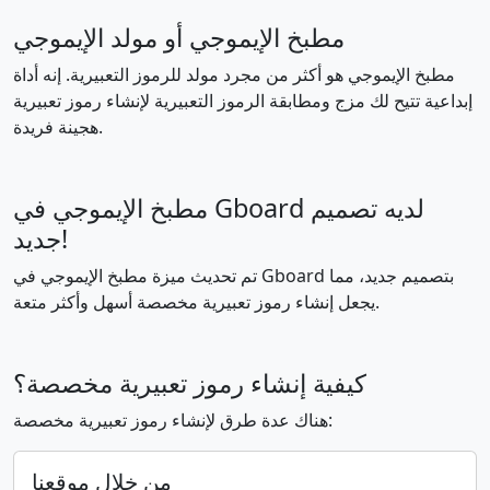
مطبخ الإيموجي أو مولد الإيموجي
🥱
😤
😡
😠
🤬
😈
مطبخ الإيموجي هو أكثر من مجرد مولد للرموز التعبيرية. إنه أداة
إبداعية تتيح لك مزج ومطابقة الرموز التعبيرية لإنشاء رموز تعبيرية
هجينة فريدة.
👿
💀
☠️
💩
🤡
👹
مطبخ الإيموجي في Gboard لديه تصميم
👺
👻
👽
👾
🤖
😺
جديد!
تم تحديث ميزة مطبخ الإيموجي في Gboard بتصميم جديد، مما
😸
😹
😻
😼
😽
🙀
يجعل إنشاء رموز تعبيرية مخصصة أسهل وأكثر متعة.
😿
😾
👋
🤚
🖐️
✋
كيفية إنشاء رموز تعبيرية مخصصة؟
هناك عدة طرق لإنشاء رموز تعبيرية مخصصة:
🖖
👌
🤌
🤏
✌️
🤞
من خلال موقعنا