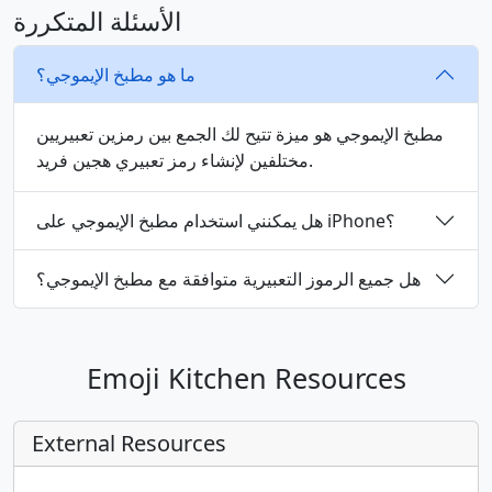
الأسئلة المتكررة
👨‍🔬
👩‍🔬
🧑‍🔬
👨‍💻
👩‍💻
🧑‍💻
ما هو مطبخ الإيموجي؟
👨‍🎤
👩‍🎤
🧑‍🎤
👨‍🎨
👩‍🎨
🧑‍🎨
مطبخ الإيموجي هو ميزة تتيح لك الجمع بين رمزين تعبيريين
مختلفين لإنشاء رمز تعبيري هجين فريد.
👨‍✈️
👩‍✈️
🧑‍✈️
👨‍🚀
👩‍🚀
🧑‍🚀
هل يمكنني استخدام مطبخ الإيموجي على iPhone؟
👨‍🚒
👩‍🚒
🧑‍🚒
👮
👮‍♂️
👮‍♀️
هل جميع الرموز التعبيرية متوافقة مع مطبخ الإيموجي؟
🕵️
🕵️‍♂️
🕵️‍♀️
💂
💂‍♂️
💂‍♀️
Emoji Kitchen Resources
🥷
👷
👷‍♂️
👷‍♀️
🤴
👸
External Resources
👳
👳‍♂️
👳‍♀️
👲
🧕
🤵