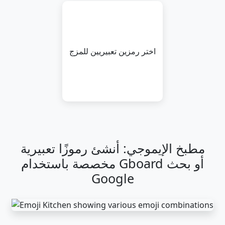
😪
🤤
😴
😷
🤒
🤕
اختر رمزين تعبيريين للمزج
🤢
🤮
🤧
🥵
🥶
🥴
😵
🤯
🤠
🥳
😎
🤓
🧐
😕
😟
🙁
☹️
😮
مطبخ الإيموجي: أنشئ رموزًا تعبيرية
😯
😲
😳
🥺
😦
😧
مخصصة باستخدام Gboard أو بحث
Google
😨
😰
😥
😢
😭
😱
😖
😣
😞
😓
😩
😫