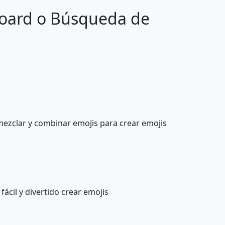
board o Búsqueda de
👎
✊
✍️
💅
🧠
🫀
👶
🧒
mezclar y combinar emojis para crear emojis
👨‍🦲
👩
👱‍♂️
🧓
ácil y divertido crear emojis
🙅‍♂️
🙅‍♀️