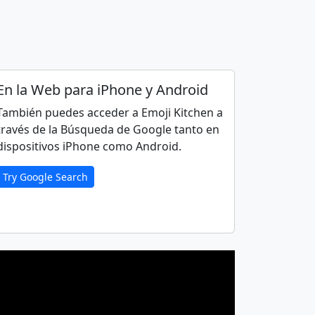
🧏
🧏‍♂️
🤷‍♀️
👨‍⚕️
En la Web para iPhone y Android
También puedes acceder a Emoji Kitchen a
través de la Búsqueda de Google tanto en
👩‍⚖️
🧑‍⚖️
dispositivos iPhone como Android.
Try Google Search
👨‍🏭
👩‍🏭
🧑‍💻
👨‍🎤
👩‍🚀
🧑‍🚀