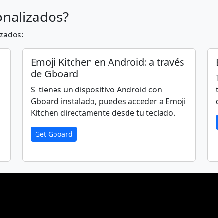
onalizados?
🙆‍♀️
💁
💁‍♂️
💁‍♀️
🙋
🙋‍♂️
🙋‍♀️
izados:
🙇‍♂️
🙇‍♀️
🤦
🤦‍♂️
🤦‍♀️
🤷
🤷‍♂️
Emoji Kitchen en Android: a través
de Gboard
Si tienes un dispositivo Android con
👨‍🎓
👩‍🎓
🧑‍🎓
👨‍🏫
👩‍🏫
🧑‍🏫
👨‍⚖️
Gboard instalado, puedes acceder a Emoji
Kitchen directamente desde tu teclado.
🧑‍🌾
👨‍🍳
👩‍🍳
🧑‍🍳
👨‍🔧
👩‍🔧
🧑‍🔧
Get Gboard
👩‍💼
🧑‍💼
👨‍🔬
👩‍🔬
🧑‍🔬
👨‍💻
👩‍💻
👨‍🎨
👩‍🎨
🧑‍🎨
👨‍✈️
👩‍✈️
🧑‍✈️
👨‍🚀