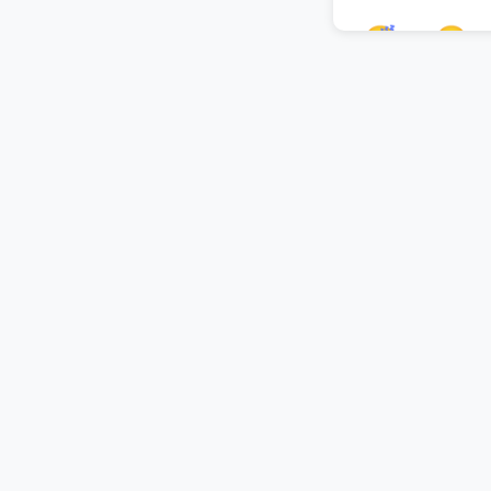
😴
😷
🤯
🤠
😯
😲
😱
😖
🤬
😈
👾
🤖
👋
🤚