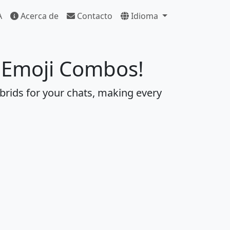
A
Acerca de
Contacto
Idioma
e Emoji Combos!
brids for your chats, making every