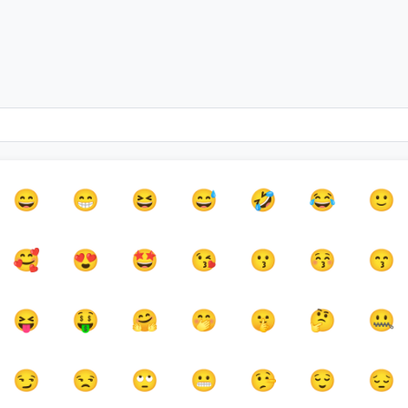
😄
😁
😆
😅
🤣
😂
🙂
🥰
😍
🤩
😘
😗
😚
😙
😝
🤑
🤗
🤭
🤫
🤔
🤐
😏
😒
🙄
😬
🤥
😌
😔