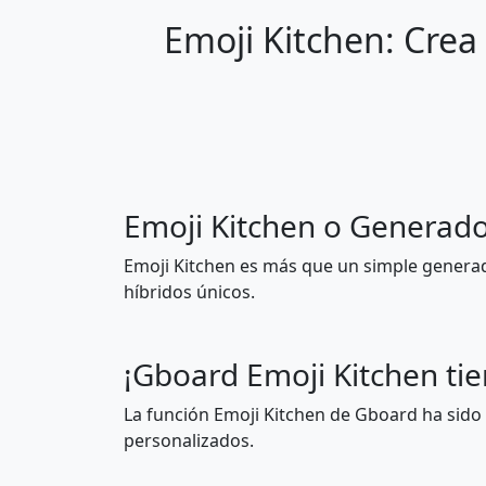
Emoji Kitchen: Cre
🤘
🤙
👊
🤛
🤳
💪
Emoji Kitchen o Generado
🫁
🦷
Emoji Kitchen es más que un simple generad
híbridos únicos.
👦
👧
¡Gboard Emoji Kitchen ti
👩‍🦰
🧑‍🦰
La función Emoji Kitchen de Gboard ha sido 
personalizados.
👴
👵