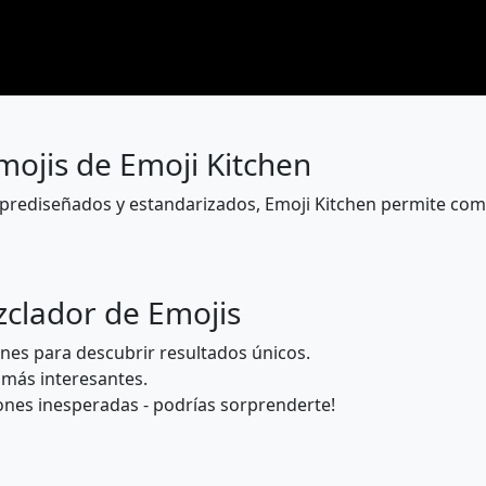
🧎‍♀️
🧑‍🦯
👨‍🦯
👩‍🦯
🧑‍🦼
👨‍🦼
👩‍🦼
🏃‍♂️
🏃‍♀️
💃
🕺
🕴️
👯
👯‍♂️
mojis de Emoji Kitchen
🧗
🧗‍♂️
🧗‍♀️
🤺
🏇
⛷️
🏂
n prediseñados y estandarizados, Emoji Kitchen permite com
🏄‍♂️
🏄‍♀️
🚣
🚣‍♂️
🚣‍♀️
🏊
🏊‍♂️
zclador de Emojis
🏋️
🏋️‍♂️
🏋️‍♀️
🚴
🚴‍♂️
🚴‍♀️
🚵
es para descubrir resultados únicos.
🤸‍♀️
🤼
🤼‍♂️
🤼‍♀️
🤽
🤽‍♂️
🤽‍♀️
 más interesantes.
nes inesperadas - podrías sorprenderte!
🤹‍♂️
🤹‍♀️
🧘
🧘‍♂️
🧘‍♀️
🛀
🛌