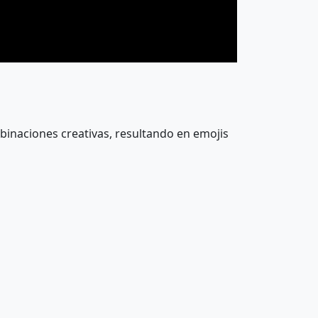
🧑‍🦽
👨‍🦽
👯‍♀️
🧖
🏌️
🏌️‍♂️
binaciones creativas, resultando en emojis
🏊‍♀️
⛹️
🚵‍♂️
🚵‍♀️
🤾
🤾‍♂️
🧑‍🤝‍🧑
👭