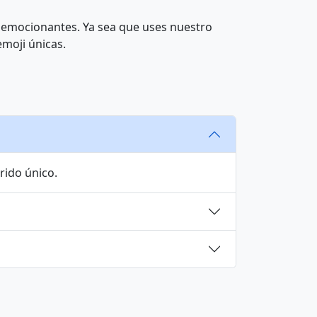
👩‍❤️‍👩
👪
 emocionantes. Ya sea que uses nuestro
emoji únicas.
👨‍👨‍👧‍👧
👩‍👩‍👦
👩‍👦
👩‍👦‍👦
🦮
🐕‍🦺
rido único.
🐅
🐆
🐄
🐷
🦒
🐘