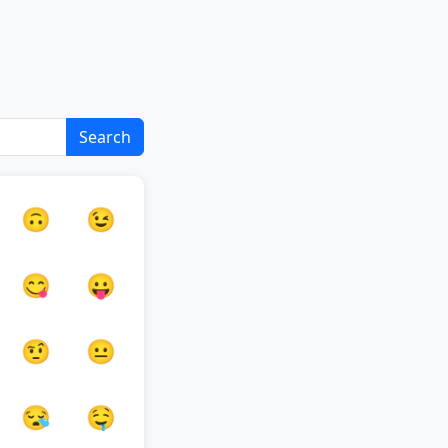
Search
🙃
😉
😋
😛
🤨
😐
😪
🤤