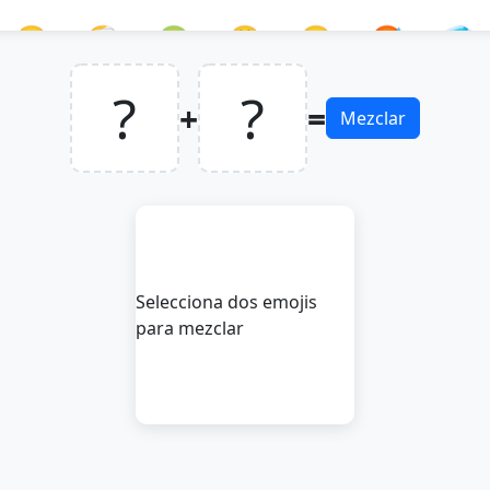
🤒
🤕
🤢
🤮
🤧
🥵
🥶
?
?
🥳
😎
🤓
🧐
😕
😟
🙁
+
=
Mezclar
😳
🥺
😦
😧
😨
😰
😥
😣
😞
😓
😩
😫
🥱
😤
Selecciona dos emojis
👿
💀
☠️
💩
🤡
👹
👺
para mezclar
😺
😸
😹
😻
😼
😽
🙀
🖐️
✋
🖖
👌
🤌
🤏
✌️