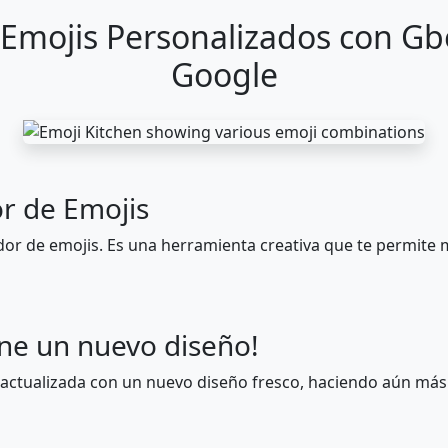
a Emojis Personalizados con G
👈
👉
👆
🖕
👇
☝️
👍
Google
🤜
👏
🙌
👐
🤲
🤝
🙏
🦾
🦿
🦵
🦶
👂
🦻
👃
r de Emojis
🦴
👀
👁️
👅
👄
💋
🩸
or de emojis. Es una herramienta creativa que te permite 
🧑
👱
👨
🧔
👨‍🦰
👨‍🦱
👨‍🦳
ene un nuevo diseño!
👩‍🦱
🧑‍🦱
👩‍🦳
🧑‍🦳
👩‍🦲
🧑‍🦲
👱‍♀️
actualizada con un nuevo diseño fresco, haciendo aún más f
🙍
🙍‍♂️
🙍‍♀️
🙎
🙎‍♂️
🙎‍♀️
🙅