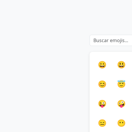
😀
😃
😊
😇
😜
🤪
😑
😶