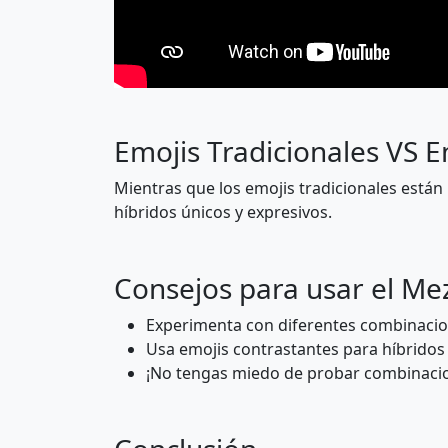
🧎
🧎‍♂️
👩‍🦽
🏃
Emojis Tradicionales VS E
🧖‍♂️
🧖‍♀️
Mientras que los emojis tradicionales está
híbridos únicos y expresivos.
🏌️‍♀️
🏄
Consejos para usar el Me
⛹️‍♂️
⛹️‍♀️
Experimenta con diferentes combinacion
🤸
🤸‍♂️
Usa emojis contrastantes para híbridos
¡No tengas miedo de probar combinacio
🤾‍♀️
🤹