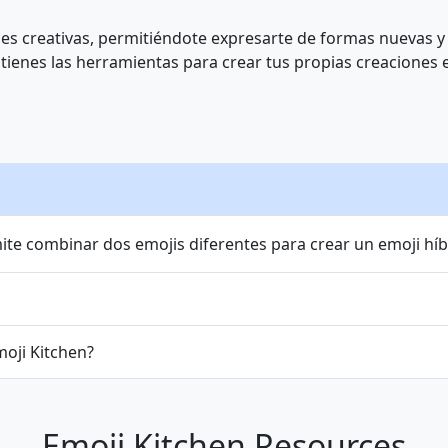
💏
👩‍❤️‍💋‍👨
👨‍❤️‍💋‍👨
👩‍❤️‍💋‍👩
💑
👩‍❤️‍👨
👨‍❤️‍👨
es creativas, permitiéndote expresarte de formas nuevas y
tienes las herramientas para crear tus propias creaciones 
👨‍👩‍👧‍👦
👨‍👩‍👦‍👦
👨‍👩‍👧‍👧
👨‍👨‍👦
👨‍👨‍👧
👨‍👨‍👧‍👦
👨‍👨‍👦‍👦
👩‍👩‍👦‍👦
👩‍👩‍👧‍👧
👨‍👦
👨‍👦‍👦
👨‍👧
👨‍👧‍👦
👨‍👧‍👧
👩‍👧‍👧
🐵
🐒
🦍
🦧
🐶
🐕
ite combinar dos emojis diferentes para crear un emoji híb
🦊
🦝
🐱
🐈
🐈‍⬛
🦁
🐯
moji Kitchen?
🦄
🦓
🦌
🦬
🐮
🐂
🐃
🐽
🐏
🐑
🐐
🐪
🐫
🦙
Emoji Kitchen Resources