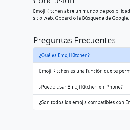
Conclusión
👫
👬
Emoji Kitchen abre un mundo de posibilidad
sitio web, Gboard o la Búsqueda de Google, 
👨‍👩‍👦
👨‍👩‍👧
Preguntas Frecuentes
👩‍👩‍👧
👩‍👩‍👧‍👦
¿Qué es Emoji Kitchen?
👩‍👧
👩‍👧‍👦
Emoji Kitchen es una función que te perm
🐩
🐺
¿Puedo usar Emoji Kitchen en iPhone?
¿Son todos los emojis compatibles con E
🐴
🐎
🐖
🐗