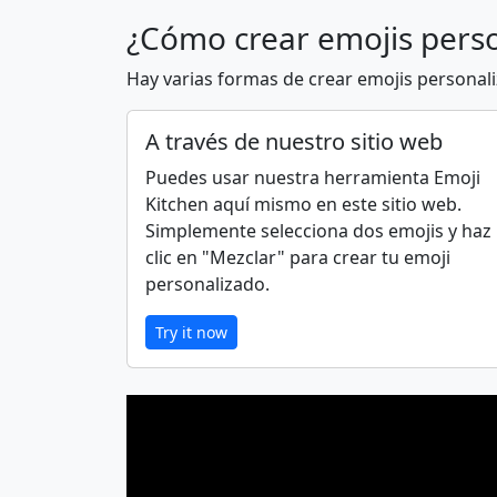
¿Cómo crear emojis pers
🙆
🙆‍♂️
Hay varias formas de crear emojis personal
🧏‍♀️
🙇
A través de nuestro sitio web
Puedes usar nuestra herramienta Emoji
Kitchen aquí mismo en este sitio web.
👩‍⚕️
🧑‍⚕️
Simplemente selecciona dos emojis y haz
clic en "Mezclar" para crear tu emoji
👨‍🌾
👩‍🌾
personalizado.
Try it now
🧑‍🏭
👨‍💼
👩‍🎤
🧑‍🎤