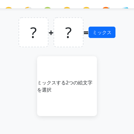
🤒
🤕
🤢
🤮
🤧
🥵
🥶
?
?
🥳
😎
🤓
🧐
😕
😟
🙁
+
=
ミックス
😳
🥺
😦
😧
😨
😰
😥
😣
😞
😓
😩
😫
🥱
😤
ミックスする2つの絵文字
👿
💀
☠️
💩
🤡
👹
👺
を選択
😺
😸
😹
😻
😼
😽
🙀
🖐️
✋
🖖
👌
🤌
🤏
✌️