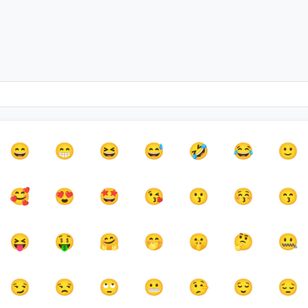
😄
😁
😆
😅
🤣
😂
🙂
🥰
😍
🤩
😘
😗
😚
😙
😝
🤑
🤗
🤭
🤫
🤔
🤐
😏
😒
🙄
😬
🤥
😌
😔