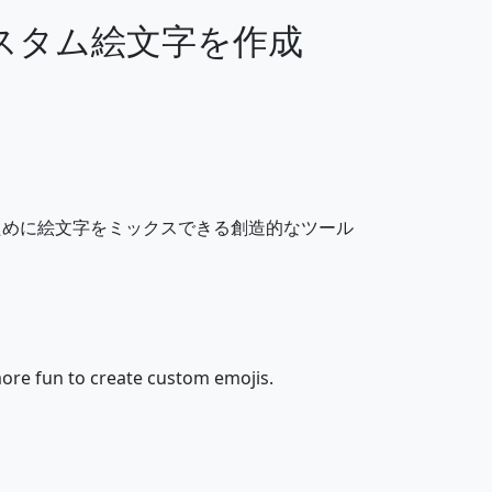
カスタム絵文字を作成
👎
✊
✍️
💅
🧠
🫀
ために絵文字をミックスできる創造的なツール
👶
🧒
👨‍🦲
👩
ore fun to create custom emojis.
👱‍♂️
🧓
🙅‍♂️
🙅‍♀️