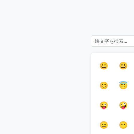
😀
😃
😊
😇
😜
🤪
😑
😶