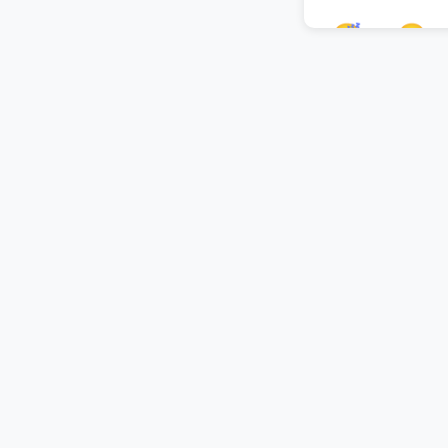
😴
😷
🤯
🤠
😯
😲
😱
😖
🤬
😈
👾
🤖
👋
🤚