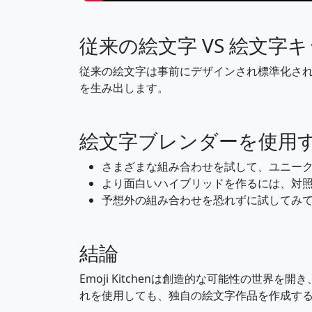
🧎
🧎‍♂️
従来の絵文字 VS 絵文字
👩‍🦽
🏃
従来の絵文字は事前にデザインされ標準化されて
を生み出します。
🧖‍♂️
🧖‍♀️
絵文字ブレンダーを使用
🏌️‍♀️
🏄
さまざまな組み合わせを試して、ユニー
より面白いハイブリッドを作るには、対
⛹️‍♂️
⛹️‍♀️
予想外の組み合わせを恐れずに試してみてく
🤸
🤸‍♂️
結論
Emoji Kitchenは創造的な可能性の世界
🤾‍♀️
🤹
れを使用しても、独自の絵文字作品を作成す