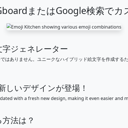
boardまたはGoogle検索で
👈
👉
👆
🖕
👇
☝️
👍
🤜
👏
🙌
👐
🤲
🤝
🙏
文字ジェネレーター
🦾
🦿
🦵
🦶
👂
🦻
👃
ーではありません。ユニークなハイブリッド絵文字を作成する
🦴
👀
👁️
👅
👄
💋
🩸
に新しいデザインが登場！
🧑
👱
👨
🧔
👨‍🦰
👨‍🦱
👨‍🦳
dated with a fresh new design, making it even easier and m
👩‍🦱
🧑‍🦱
👩‍🦳
🧑‍🦳
👩‍🦲
🧑‍🦲
👱‍♀️
る方法は？
🙍
🙍‍♂️
🙍‍♀️
🙎
🙎‍♂️
🙎‍♀️
🙅