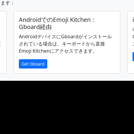
ります：
🙆‍♀️
💁
💁‍♂️
💁‍♀️
🙋
🙋‍♂️
🙋‍♀️
AndroidでのEmoji Kitchen：
Gboard経由
AndroidデバイスにGboardがインストール
🙇‍♂️
🙇‍♀️
🤦
🤦‍♂️
🤦‍♀️
🤷
🤷‍♂️
文
されている場合は、キーボードから直接
Emoji Kitchenにアクセスできます。
👨‍🎓
👩‍🎓
🧑‍🎓
👨‍🏫
👩‍🏫
🧑‍🏫
👨‍⚖️
Get Gboard
🧑‍🌾
👨‍🍳
👩‍🍳
🧑‍🍳
👨‍🔧
👩‍🔧
🧑‍🔧
👩‍💼
🧑‍💼
👨‍🔬
👩‍🔬
🧑‍🔬
👨‍💻
👩‍💻
👨‍🎨
👩‍🎨
🧑‍🎨
👨‍✈️
👩‍✈️
🧑‍✈️
👨‍🚀