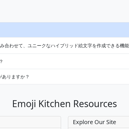
💏
👩‍❤️‍💋‍👨
👨‍❤️‍💋‍👨
👩‍❤️‍💋‍👩
💑
👩‍❤️‍👨
👨‍❤️‍👨
👨‍👩‍👧‍👦
👨‍👩‍👦‍👦
👨‍👩‍👧‍👧
👨‍👨‍👦
👨‍👨‍👧
👨‍👨‍👧‍👦
👨‍👨‍👦‍👦
組み合わせて、ユニークなハイブリッド絵文字を作成できる機
👩‍👩‍👦‍👦
👩‍👩‍👧‍👧
👨‍👦
👨‍👦‍👦
👨‍👧
👨‍👧‍👦
👨‍👧‍👧
？
👩‍👧‍👧
🐵
🐒
🦍
🦧
🐶
🐕
がありますか？
🦊
🦝
🐱
🐈
🐈‍⬛
🦁
🐯
Emoji Kitchen Resources
🦄
🦓
🦌
🦬
🐮
🐂
🐃
Explore Our Site
🐽
🐏
🐑
🐐
🐪
🐫
🦙