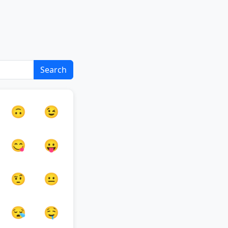
Search
🙃
😉
😋
😛
🤨
😐
😪
🤤