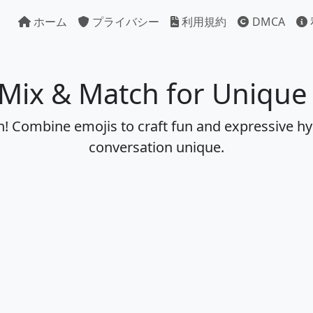
ホーム
プライバシー
利用規約
DMCA
 Mix & Match for Uniqu
en! Combine emojis to craft fun and expressive hy
conversation unique.