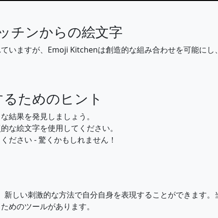
🧎‍♀️
🧑‍🦯
👨‍🦯
👩‍🦯
🧑‍🦼
👨‍🦼
👩‍🦼
キッチンからの絵文字
🏃‍♂️
🏃‍♀️
💃
🕺
🕴️
👯
👯‍♂️
いますが、Emoji Kitchenは創造的な組み合わせを可能
🧗
🧗‍♂️
🧗‍♀️
🤺
🏇
⛷️
🏂
するためのヒント
🏄‍♂️
🏄‍♀️
🚣
🚣‍♂️
🚣‍♀️
🏊
🏊‍♂️
クな結果を発見しましょう。
照的な絵文字を使用してください。
🏋️
🏋️‍♂️
🏋️‍♀️
🚴
🚴‍♂️
🚴‍♀️
🚵
ださい - 驚くかもしれません！
🤸‍♀️
🤼
🤼‍♂️
🤼‍♀️
🤽
🤽‍♂️
🤽‍♀️
を開き、新しい刺激的な方法で自分自身を表現することができます。当
🤹‍♂️
🤹‍♀️
🧘
🧘‍♂️
🧘‍♀️
🛀
🛌
るためのツールがあります。