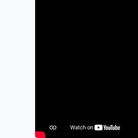
👨‍🚒
👩‍🚒
💂‍♀️
🥷
🧕
🤵
🧑‍🍼
👼
🧙
🧙‍♂️
🧜‍♀️
🧝
💆‍♂️
💆‍♀️