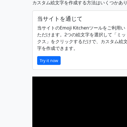
カスタム絵文字を作成する方法はいくつかあ
🙆
🙆‍♂️
当サイトを通じて
当サイトのEmoji Kitchenツールをご利用い
ただけます。2つの絵文字を選択して「ミッ
🧏‍♀️
🙇
クス」をクリックするだけで、カスタム絵
字を作成できます。
👩‍⚕️
🧑‍⚕️
Try it now
👨‍🌾
👩‍🌾
🧑‍🏭
👨‍💼
👩‍🎤
🧑‍🎤