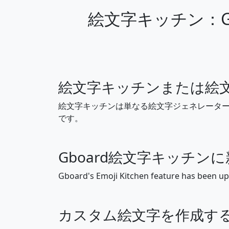
絵文字キッチン：G
🤘
🤙
👊
🤛
絵文字キッチンまたは絵
🤳
💪
絵文字キッチンは単なる絵文字ジェネレータ
です。
🫁
🦷
Gboard絵文字キッチン
👦
👧
Gboard's Emoji Kitchen feature has been up
👩‍🦰
🧑‍🦰
カスタム絵文字を作成す
👴
👵