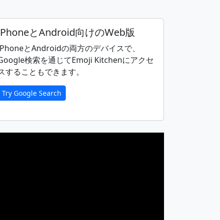
🧏
🧏‍♂️
iPhoneとAndroid向けのWeb版
iPhoneとAndroidの両方のデバイスで、
Google検索を通じてEmoji Kitchenにアクセ
🤷‍♀️
👨‍⚕️
スすることもできます。
👩‍⚖️
🧑‍⚖️
Try Google Search
👨‍🏭
👩‍🏭
🧑‍💻
👨‍🎤
👩‍🚀
🧑‍🚀