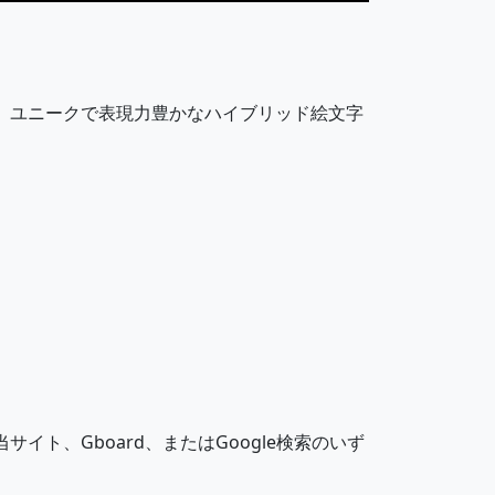
🧑‍🦽
👨‍🦽
👯‍♀️
🧖
にし、ユニークで表現力豊かなハイブリッド絵文字
🏌️
🏌️‍♂️
🏊‍♀️
⛹️
🚵‍♂️
🚵‍♀️
🤾
🤾‍♂️
サイト、Gboard、またはGoogle検索のいず
🧑‍🤝‍🧑
👭