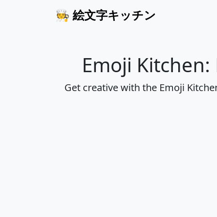
🧑‍🍳
絵文字キッチン
Emoji Kitchen:
Get creative with the Emoji Kitch