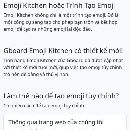
😖
😣
😞
😓
😩
😫
Emoji Kitchen hoặc Trình Tạo Emoji
Emoji Kitchen không chỉ là một trình tạo emoji. Đó là
🥱
😤
😡
😠
🤬
😈
một công cụ sáng tạo cho phép bạn trộn và kết hợp
emoji để tạo ra những emoji lai độc đáo.
👿
💀
☠️
💩
🤡
👹
Gboard Emoji Kitchen có thiết kế mới!
👺
👻
👽
👾
🤖
😺
Tính năng Emoji Kitchen của Gboard đã được cập nhật
với thiết kế mới tươi mới, giúp việc tạo emoji tùy chỉnh
trở nên dễ dàng và thú vị hơn.
😸
😹
😻
😼
😽
🙀
Làm thế nào để tạo emoji tùy chỉnh?
😿
😾
👋
🤚
🖐️
✋
Có nhiều cách để tạo emoji tùy chỉnh:
🖖
👌
🤌
🤏
✌️
🤞
Thông qua trang web của chúng tôi