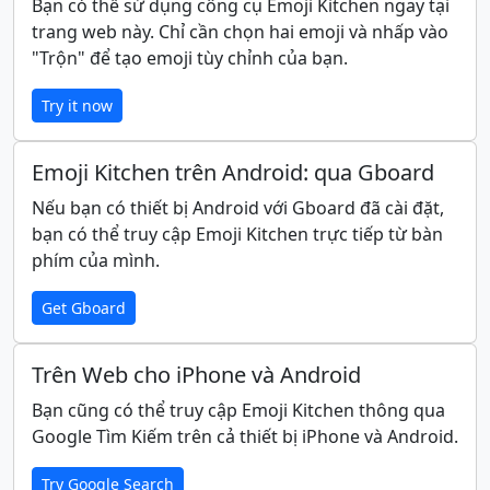
Bạn có thể sử dụng công cụ Emoji Kitchen ngay tại
🤟
🤘
🤙
👈
👉
👆
trang web này. Chỉ cần chọn hai emoji và nhấp vào
"Trộn" để tạo emoji tùy chỉnh của bạn.
🖕
👇
☝️
👍
👎
✊
Try it now
👊
🤛
🤜
👏
🙌
👐
Emoji Kitchen trên Android: qua Gboard
Nếu bạn có thiết bị Android với Gboard đã cài đặt,
bạn có thể truy cập Emoji Kitchen trực tiếp từ bàn
🤲
🤝
🙏
✍️
💅
🤳
phím của mình.
💪
🦾
🦿
🦵
🦶
👂
Get Gboard
Trên Web cho iPhone và Android
🦻
👃
🧠
🫀
🫁
🦷
Bạn cũng có thể truy cập Emoji Kitchen thông qua
Google Tìm Kiếm trên cả thiết bị iPhone và Android.
🦴
👀
👁️
👅
👄
💋
Try Google Search