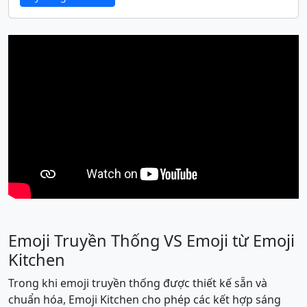
🩸
👶
🧒
👦
👧
🧑
👱
👨
🧔
👨‍🦰
👨‍🦱
👨‍🦳
👨‍🦲
👩
👩‍🦰
🧑‍🦰
👩‍🦱
🧑‍🦱
👩‍🦳
🧑‍🦳
👩‍🦲
🧑‍🦲
👱‍♀️
👱‍♂️
🧓
👴
👵
🙍
🙍‍♂️
🙍‍♀️
Emoji Truyền Thống VS Emoji từ Emoji
🙎
🙎‍♂️
🙎‍♀️
🙅
🙅‍♂️
🙅‍♀️
Kitchen
Trong khi emoji truyền thống được thiết kế sẵn và
🙆
🙆‍♂️
🙆‍♀️
💁
💁‍♂️
💁‍♀️
chuẩn hóa, Emoji Kitchen cho phép các kết hợp sáng