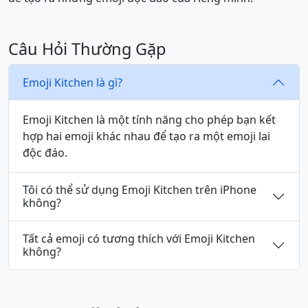
👨‍🔬
👩‍🔬
🧑‍🔬
👨‍💻
👩‍💻
🧑‍💻
Câu Hỏi Thường Gặp
Emoji Kitchen là gì?
👨‍🎤
👩‍🎤
🧑‍🎤
👨‍🎨
👩‍🎨
🧑‍🎨
Emoji Kitchen là một tính năng cho phép bạn kết
👨‍✈️
👩‍✈️
🧑‍✈️
👨‍🚀
👩‍🚀
🧑‍🚀
hợp hai emoji khác nhau để tạo ra một emoji lai
độc đáo.
👨‍🚒
👩‍🚒
🧑‍🚒
👮
👮‍♂️
👮‍♀️
Tôi có thể sử dụng Emoji Kitchen trên iPhone
không?
🕵️
🕵️‍♂️
🕵️‍♀️
💂
💂‍♂️
💂‍♀️
Tất cả emoji có tương thích với Emoji Kitchen
không?
🥷
👷
👷‍♂️
👷‍♀️
🤴
👸