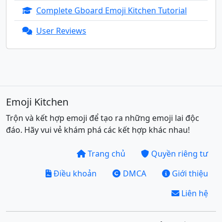
🧞‍♂️
🧞‍♀️
🧟
🧟‍♂️
🧟‍♀️
💆
Complete Gboard Emoji Kitchen Tutorial
User Reviews
💆‍♂️
💆‍♀️
💇
💇‍♂️
💇‍♀️
🚶
🚶‍♂️
🚶‍♀️
🧍
🧍‍♂️
🧍‍♀️
🧎
Emoji Kitchen
🧎‍♂️
🧎‍♀️
🧑‍🦯
👨‍🦯
👩‍🦯
🧑‍🦼
Trộn và kết hợp emoji để tạo ra những emoji lai độc
đáo. Hãy vui vẻ khám phá các kết hợp khác nhau!
👨‍🦼
👩‍🦼
🧑‍🦽
👨‍🦽
👩‍🦽
🏃
Trang chủ
Quyền riêng tư
Điều khoản
DMCA
Giới thiệu
🏃‍♂️
🏃‍♀️
💃
🕺
🕴️
👯
Liên hệ
👯‍♂️
👯‍♀️
🧖
🧖‍♂️
🧖‍♀️
🧗