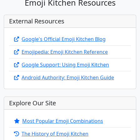
Emoji Kitchen Resources
👳
👳‍♂️
👳‍♀️
👲
🧕
🤵
External Resources
🤵‍♂️
🤵‍♀️
👰
👰‍♂️
👰‍♀️
🤰
Google's Official Emoji Kitchen Blog
🤱
👩‍🍼
👨‍🍼
🧑‍🍼
👼
🎅
Emojipedia: Emoji Kitchen Reference
🤶
🧑‍🎄
🦸
🦸‍♂️
🦸‍♀️
🦹
Google Support: Using Emoji Kitchen
Android Authority: Emoji Kitchen Guide
🦹‍♂️
🦹‍♀️
🧙
🧙‍♂️
🧙‍♀️
🧚
Explore Our Site
🧚‍♂️
🧚‍♀️
🧛
🧛‍♂️
🧛‍♀️
🧜
Most Popular Emoji Combinations
🧜‍♂️
🧜‍♀️
🧝
🧝‍♂️
🧝‍♀️
🧞
The History of Emoji Kitchen