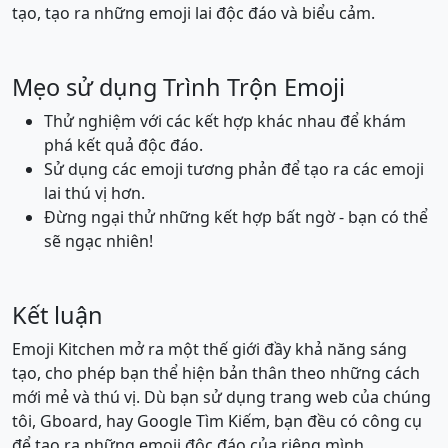
tạo, tạo ra những emoji lai độc đáo và biểu cảm.
🙋
🙋‍♂️
🙋‍♀️
🧏
🧏‍♂️
🧏‍♀️
Mẹo sử dụng Trình Trộn Emoji
🙇
🙇‍♂️
🙇‍♀️
🤦
🤦‍♂️
🤦‍♀️
Thử nghiệm với các kết hợp khác nhau để khám
phá kết quả độc đáo.
Sử dụng các emoji tương phản để tạo ra các emoji
🤷
🤷‍♂️
🤷‍♀️
👨‍⚕️
👩‍⚕️
🧑‍⚕️
lai thú vị hơn.
Đừng ngại thử những kết hợp bất ngờ - bạn có thể
sẽ ngạc nhiên!
👨‍🎓
👩‍🎓
🧑‍🎓
👨‍🏫
👩‍🏫
🧑‍🏫
👨‍⚖️
👩‍⚖️
🧑‍⚖️
👨‍🌾
👩‍🌾
🧑‍🌾
Kết luận
Emoji Kitchen mở ra một thế giới đầy khả năng sáng
tạo, cho phép bạn thể hiện bản thân theo những cách
👨‍🍳
👩‍🍳
🧑‍🍳
👨‍🔧
👩‍🔧
🧑‍🔧
mới mẻ và thú vị. Dù bạn sử dụng trang web của chúng
tôi, Gboard, hay Google Tìm Kiếm, bạn đều có công cụ
👨‍🏭
👩‍🏭
🧑‍🏭
👨‍💼
👩‍💼
🧑‍💼
để tạo ra những emoji độc đáo của riêng mình.