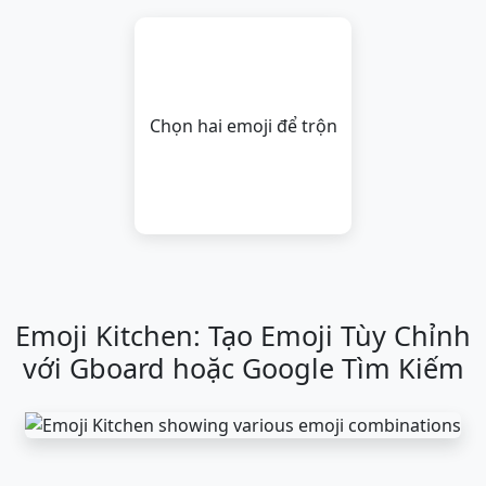
😪
🤤
😴
😷
🤒
🤕
Chọn hai emoji để trộn
🤢
🤮
🤧
🥵
🥶
🥴
😵
🤯
🤠
🥳
😎
🤓
🧐
😕
😟
🙁
☹️
😮
Emoji Kitchen: Tạo Emoji Tùy Chỉnh
😯
😲
😳
🥺
😦
😧
với Gboard hoặc Google Tìm Kiếm
😨
😰
😥
😢
😭
😱